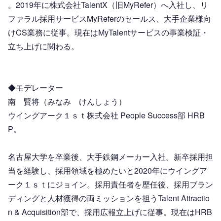
。2019年に株式会社TalentX（旧MyRefer）へ入社し、リ
ファラル採用サービスMyReferのセールス、大手企業様向
けCS業務に従事。現在はMyTalentサービスの事業検証・
立ち上げに関わる。
◆モデレーター
南　賢将（みなみ　けんしょう）
ウイングアーク１ｓｔ株式会社 People Success部 HRB
P。
名古屋大学を卒業後、大手鉄鋼メーカー入社。新卒採用担
当を経験し、採用領域を極めたいと2020年にウイングア
ーク１ｓｔにジョイン。採用責任者を歴任後、採用ブラン
ディングと人材獲得の両ミッションを担うTalent Attractio
n & Acquisition部で、採用広報立上げに従事。現在はHRB